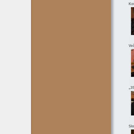
Koš
Več
„35
Slo