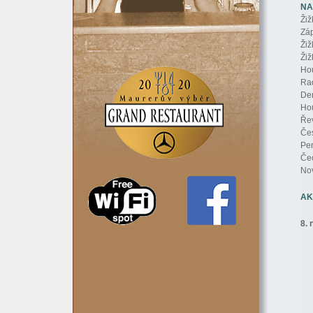
NA
Žiž
Záp
Žiž
Žiž
Hou
Rad
Den
Hou
Řev
Čes
Pen
Čec
Nov
AK
8. 