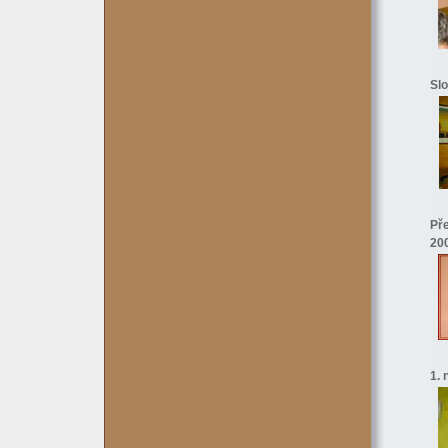
Slo
Pře
20
1. 