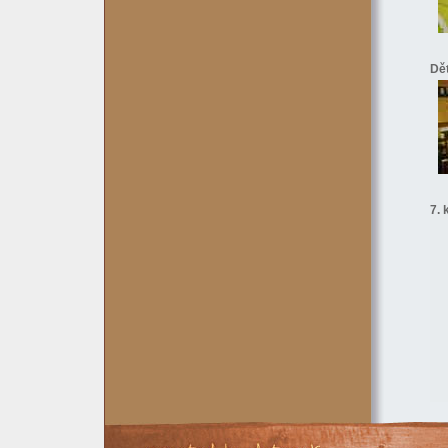
Dě
7. 