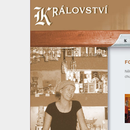
F
Něk
chu