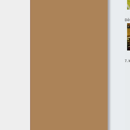
Dě
7. 