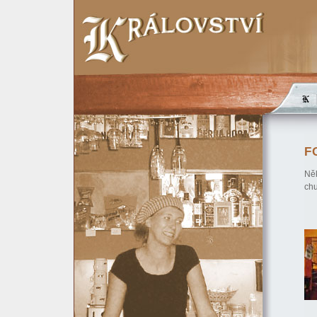
F
Něk
chu