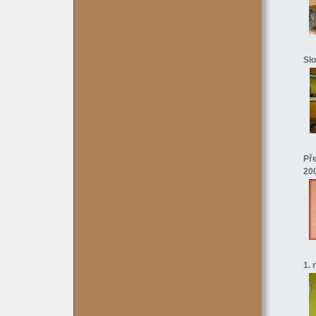
Slo
Pře
20
1. 