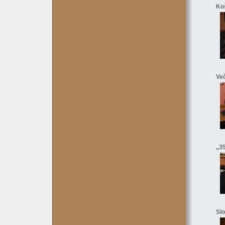
Koš
Več
„35
Slo