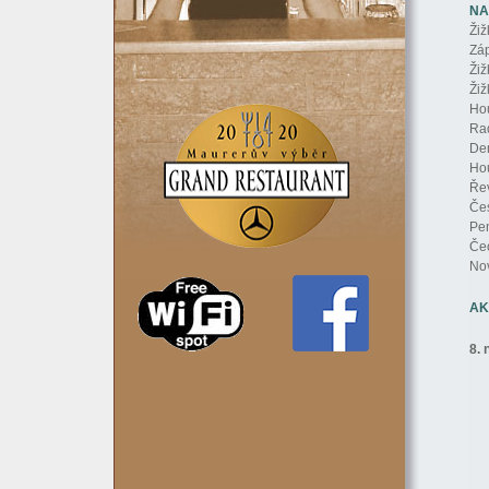
NA
Žiž
Záp
Žiž
Žiž
Hou
Rad
Den
Hou
Řev
Čes
Pen
Čec
Nov
AK
8. 