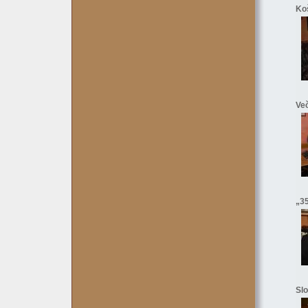
Koš
Več
„35
Slo