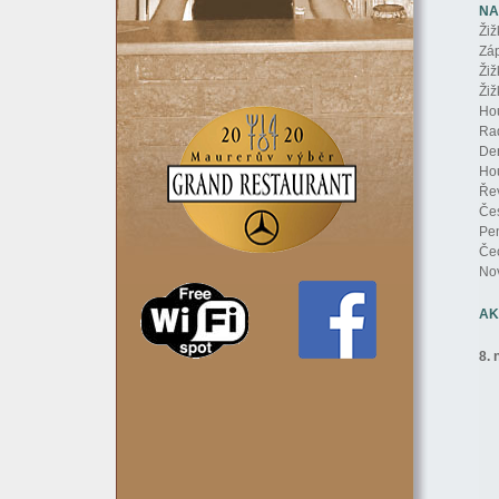
NA
Žiž
Záp
Žiž
Žiž
Hou
Rad
Den
Hou
Řev
Čes
Pen
Čec
Nov
AK
8. 