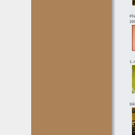
Pře
20
1. 
Dě