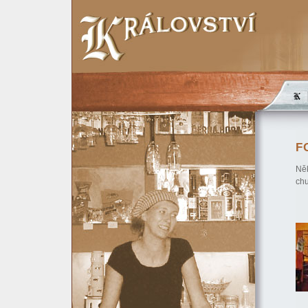
F
Něk
chu